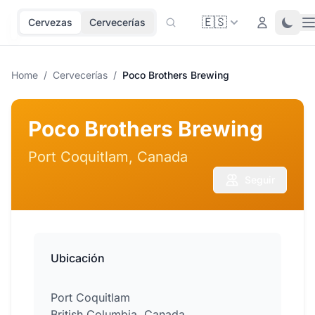
🇪🇸
O
Login
Toggl
Cervezas
Cervecerías
Home
/
Cervecerías
/
Poco Brothers Brewing
Poco Brothers Brewing
Port Coquitlam, Canada
Seguir
Ubicación
Port Coquitlam
British Columbia, Canada