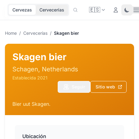
🇪🇸
O
Login
Toggl
Cervezas
Cervecerías
Home
/
Cervecerías
/
Skagen bier
Skagen bier
Schagen, Netherlands
Establecida 2021
Seguir
Sitio web
Bier uut Skagen.
Ubicación