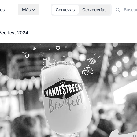
los
Más
Cervezas
Cervecerías
Beerfest 2024