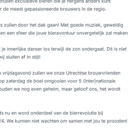
hullen exclusieve bieren die je nergens anders kunt
 de meest gepassioneerde brouwers in de regio.
s zullen door het dak gaan! Met goede muziek, geweldig
 en een sfeer die jouw bieravontuur onvergetelijk zal maken
e innerlijke danser los terwijl de zon ondergaat. Dit is niet
 sluiten af in stijl!
p vrijdagavond zullen we onze Utrechtse brouwvrienden
op zaterdag de boel omgooien voor 5 (inter)nationale
houden we nog even geheim, maar geloof ons, het wordt
ets nu en word onderdeel van de bierrevolutie bij
24. We kunnen niet wachten om samen met jou te proosten!