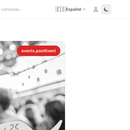
🇪🇸
Login
Toggle them
Español
events.pastEvent