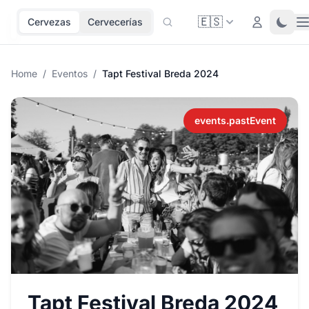
🇪🇸
O
Login
Toggl
Cervezas
Cervecerías
Home
/
Eventos
/
Tapt Festival Breda 2024
events.pastEvent
Tapt Festival Breda 2024