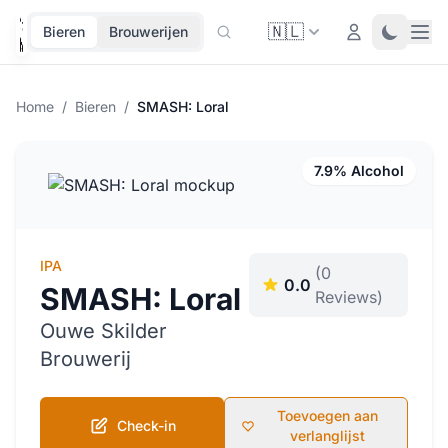
🇳🇱
Ope
Login
Toggle 
Bieren
Brouwerijen
Home
/
Bieren
/
SMASH: Loral
7.9% Alcohol
IPA
(0
0.0
SMASH: Loral
Reviews)
Ouwe Skilder
Brouwerij
Toevoegen aan
Check-in
verlanglijst