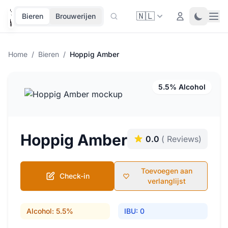
🇳🇱
Ope
Login
Toggle 
Bieren
Brouwerijen
Home
/
Bieren
/
Hoppig Amber
5.5% Alcohol
Hoppig Amber
0.0
( Reviews)
Toevoegen aan
Check-in
verlanglijst
Alcohol: 5.5%
IBU: 0