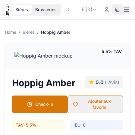
🇫🇷
Ope
Login
Toggle 
Bières
Brasseries
Home
/
Bières
/
Hoppig Amber
5.5% TAV
Hoppig Amber
0.0
( Avis)
Ajouter aux
Check-in
favoris
TAV: 5.5%
IBU: 0