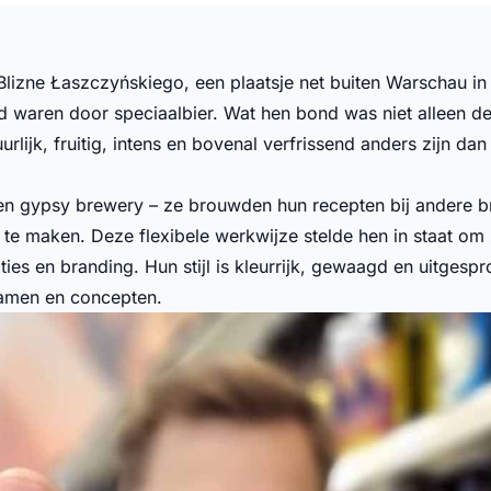
Blizne Łaszczyńskiego, een plaatsje net buiten Warschau in 
rd waren door speciaalbier. Wat hen bond was niet alleen de
urlijk, fruitig, intens en bovenal verfrissend anders zijn da
en gypsy brewery – ze brouwden hun recepten bij andere br
te maken. Deze flexibele werkwijze stelde hen in staat om z
s en branding. Hun stijl is kleurrijk, gewaagd en uitgespro
rnamen en concepten.