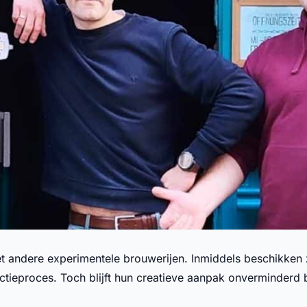
andere experimentele brouwerijen. Inmiddels beschikken z
uctieproces. Toch blijft hun creatieve aanpak onverminderd b