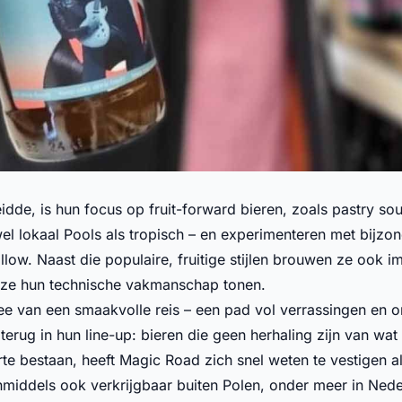
de, is hun focus op fruit-forward bieren, zoals pastry sour
el lokaal Pools als tropisch – en experimenteren met bijz
w. Naast die populaire, fruitige stijlen brouwen ze ook imp
 ze hun technische vakmanschap tonen.
ee van een smaakvolle reis – een pad vol verrassingen en 
 terug in hun line-up: bieren die geen herhaling zijn van wa
rte bestaan, heeft Magic Road zich snel weten te vestigen a
inmiddels ook verkrijgbaar buiten Polen, onder meer in Nede