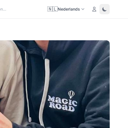
🇳🇱
Login
Toggle them
Nederlands