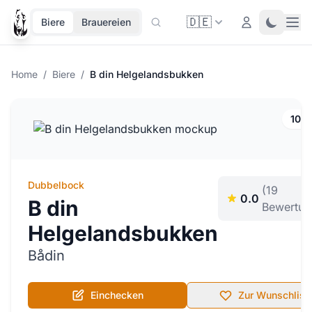
🇩🇪
Ope
Login
Toggle 
Biere
Brauereien
Home
/
Biere
/
B din Helgelandsbukken
10.
Dubbelbock
(19
0.0
B din
Bewertun
Helgelandsbukken
Bådin
Einchecken
Zur Wunschlist