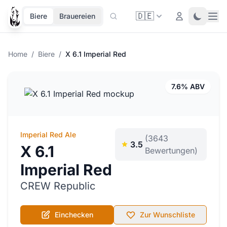
🇩🇪
Ope
Login
Toggle 
Biere
Brauereien
Home
/
Biere
/
X 6.1 Imperial Red
7.6% ABV
Imperial Red Ale
(3643
3.5
X 6.1
Bewertungen)
Imperial Red
CREW Republic
Einchecken
Zur Wunschliste