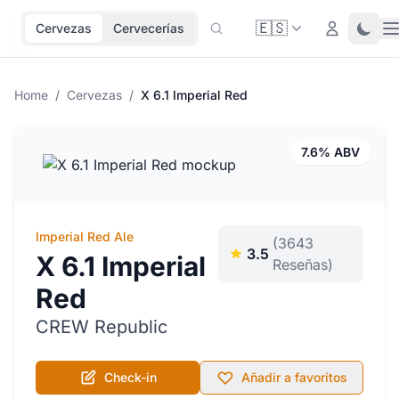
🇪🇸
O
Login
Toggl
Cervezas
Cervecerías
Home
/
Cervezas
/
X 6.1 Imperial Red
7.6% ABV
Imperial Red Ale
(3643
3.5
X 6.1 Imperial
Reseñas)
Red
CREW Republic
Check-in
Añadir a favoritos