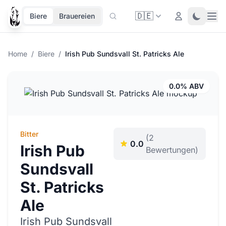
🇩🇪
Ope
Login
Toggle 
Biere
Brauereien
Home
/
Biere
/
Irish Pub Sundsvall St. Patricks Ale
0.0% ABV
Bitter
(2
0.0
Irish Pub
Bewertungen)
Sundsvall
St. Patricks
Ale
Irish Pub Sundsvall