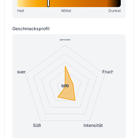
Hell
Mittel
Dunkel
Geschmacksprofil
Bitter
Sauer
Fruchtig
0/10
0/10
0/10
0/10
1/10
Süß
Intensität