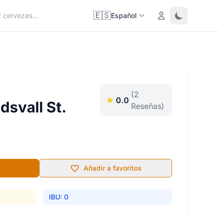
🇪🇸
Login
Toggle them
Español
(2
0.0
dsvall St.
Reseñas)
Añadir a favoritos
IBU: 0