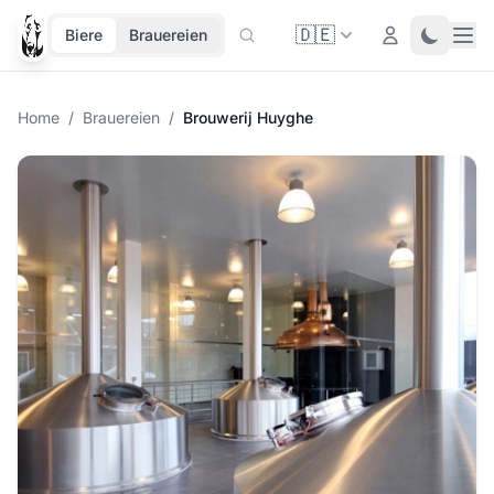
🇩🇪
Ope
Login
Toggle 
Biere
Brauereien
Home
/
Brauereien
/
Brouwerij Huyghe