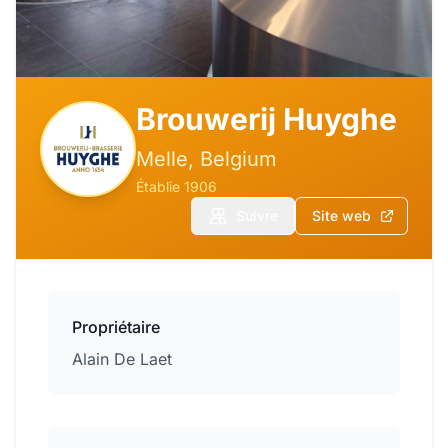
Brouwerij Huyghe
Melle, Belgium
Établie 1906
Suivre
Site web
Propriétaire
Alain De Laet