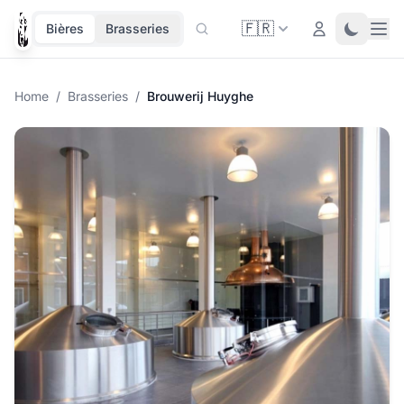
🇫🇷
Ope
Login
Toggle 
Bières
Brasseries
Home
/
Brasseries
/
Brouwerij Huyghe