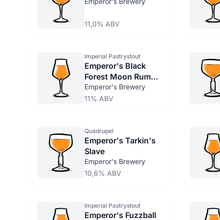
Emperor's Brewery
11,0% ABV
Imperial Pastrystout
Emperor's Black
Forest Moon Rum
Barrel Aged
Emperor's Brewery
11% ABV
Quadrupel
Emperor's Tarkin's
Slave
Emperor's Brewery
10,6% ABV
Imperial Pastrystout
Emperor's Fuzzball