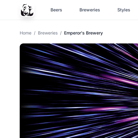
Beers
Breweries
Styles
Home
/
Breweries
/
Emperor's Brewery