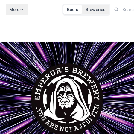
More
Beers
Breweries