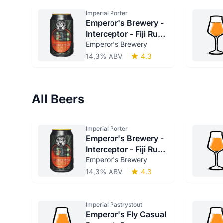
Imperial Porter
Emperor's Brewery -
Interceptor - Fiji Rum
Barrel-Aged
Emperor's Brewery
14,3% ABV
4.3
All Beers
Imperial Porter
Emperor's Brewery -
Interceptor - Fiji Rum
Barrel-Aged
Emperor's Brewery
14,3% ABV
4.3
Imperial Pastrystout
Emperor's Fly Casual