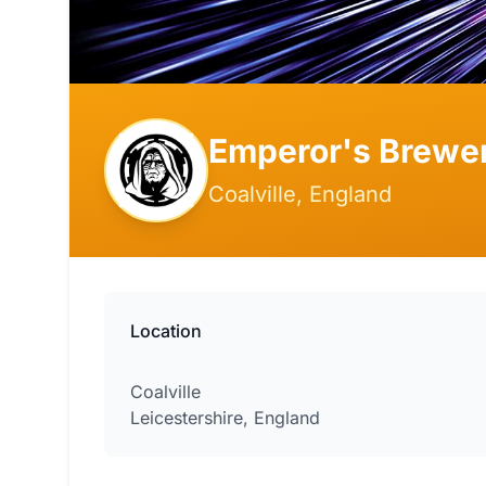
Emperor's Brewe
Coalville, England
Location
Coalville
Leicestershire, England