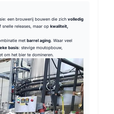
visie: een brouwerij bouwen die zich
volledig
of snelle releases, maar op
kwaliteit,
combinatie met
barrel aging
. Waar veel
ieke basis
: stevige moutopbouw,
et om het bier te domineren.