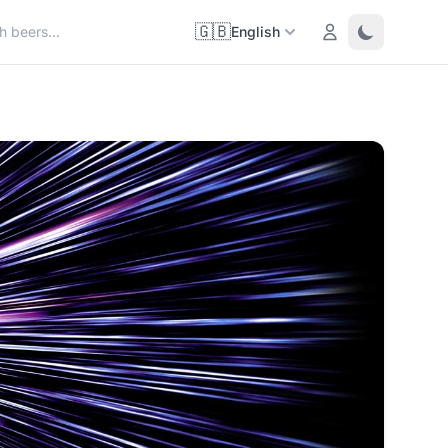
🇬🇧
Login
Toggle them
English