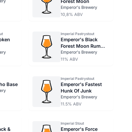
ery
Forest Moon
Emperor's Brewery
10,8% ABV
ut
Imperial Pastrystout
oken
Emperor's Black
Forest Moon Rum
ery
Barrel Aged
Emperor's Brewery
11% ABV
Imperial Pastrystout
ho Base
Emperor's Fastest
ery
Hunk Of Junk
Emperor's Brewery
11.5% ABV
Imperial Stout
ack &
Emperor's Force