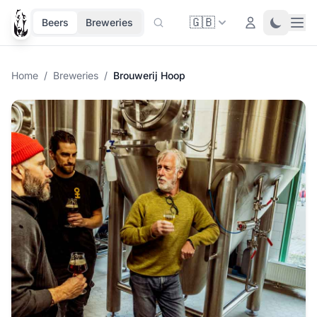
🇬🇧
Ope
Login
Toggle 
Beers
Breweries
Home
/
Breweries
/
Brouwerij Hoop