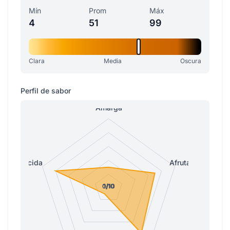
Mín
Prom
Máx
4
51
99
Clara
Media
Oscura
Perfil de sabor
Amarga
Ácida
Afrutada
0/10
0/10
1/10
1/10
1/10