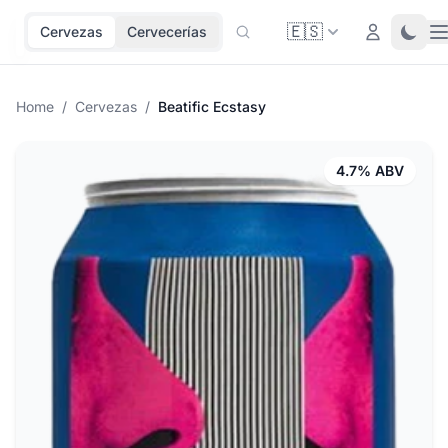
🇪🇸
O
Login
Toggl
Cervezas
Cervecerías
Home
/
Cervezas
/
Beatific Ecstasy
4.7% ABV