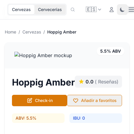
🇪🇸
O
Login
Toggl
Cervezas
Cervecerías
Home
/
Cervezas
/
Hoppig Amber
5.5% ABV
Hoppig Amber
0.0
( Reseñas)
Check-in
Añadir a favoritos
ABV: 5.5%
IBU: 0