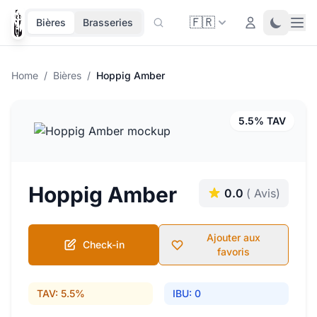
🇫🇷
Ope
Login
Toggle 
Bières
Brasseries
Home
/
Bières
/
Hoppig Amber
5.5% TAV
Hoppig Amber
0.0
( Avis)
Ajouter aux
Check-in
favoris
TAV: 5.5%
IBU: 0