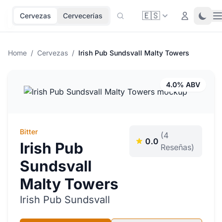
🇪🇸
O
Login
Toggl
Cervezas
Cervecerías
Home
/
Cervezas
/
Irish Pub Sundsvall Malty Towers
4.0% ABV
Bitter
(4
0.0
Irish Pub
Reseñas)
Sundsvall
Malty Towers
Irish Pub Sundsvall