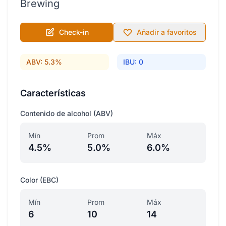
Brewing
Check-in
Añadir a favoritos
ABV: 5.3%
IBU: 0
Características
Contenido de alcohol (ABV)
Mín
Prom
Máx
4.5%
5.0%
6.0%
Color (EBC)
Mín
Prom
Máx
6
10
14