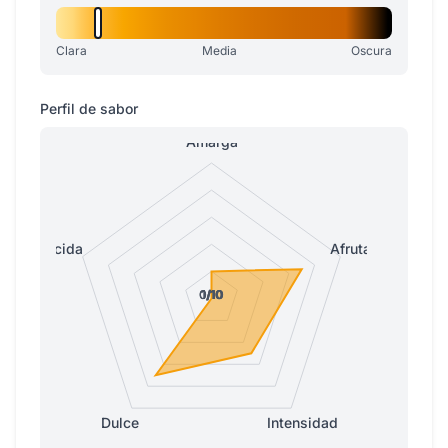
Clara
Media
Oscura
Perfil de sabor
Amarga
Ácida
Afrutada
0/10
0/10
1/10
1/10
1/10
Dulce
Intensidad