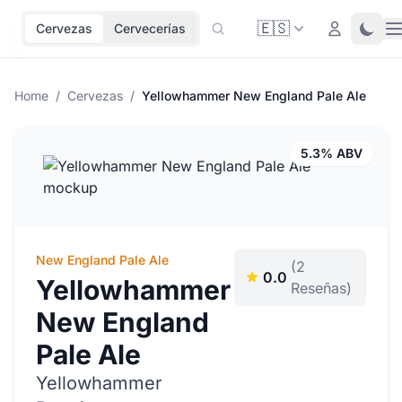
🇪🇸
O
Login
Toggl
Cervezas
Cervecerías
Home
/
Cervezas
/
Yellowhammer New England Pale Ale
5.3% ABV
New England Pale Ale
(2
0.0
Yellowhammer
Reseñas)
New England
Pale Ale
Yellowhammer