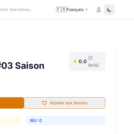
🇫🇷
Login
Toggle them
Français
(2
0.0
#03 Saison
Avis)
Ajouter aux favoris
IBU: 0