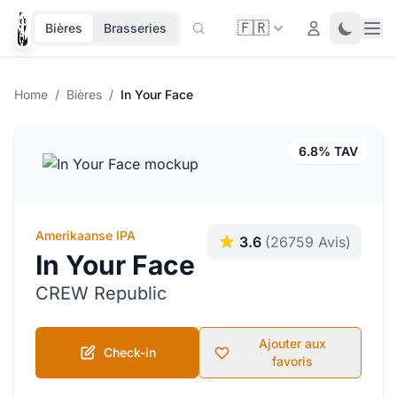
🇫🇷
Ope
Login
Toggle 
Bières
Brasseries
Home
/
Bières
/
In Your Face
6.8% TAV
Amerikaanse IPA
3.6
(26759 Avis)
In Your Face
CREW Republic
Ajouter aux
Check-in
favoris