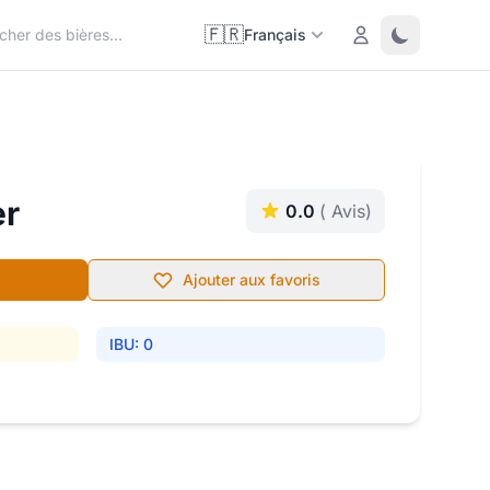
🇫🇷
Login
Toggle them
Français
er
0.0
( Avis)
Ajouter aux favoris
IBU: 0