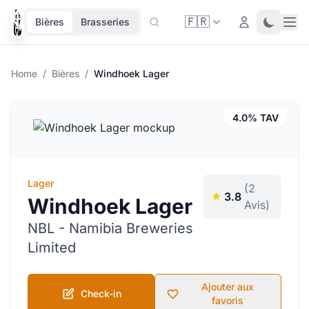
🇫🇷
Ope
Login
Toggle 
Bières
Brasseries
Home
/
Bières
/
Windhoek Lager
4.0% TAV
Lager
(2
3.8
Windhoek Lager
Avis)
NBL - Namibia Breweries
Limited
Ajouter aux
Check-in
favoris