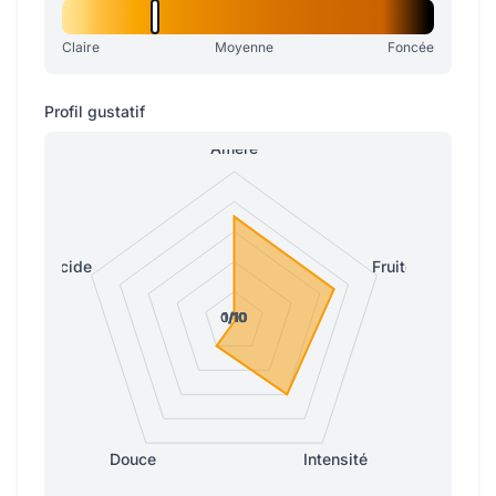
Claire
Moyenne
Foncée
Profil gustatif
Amère
Acide
Fruitée
0/10
0/10
1/10
1/10
1/10
Douce
Intensité