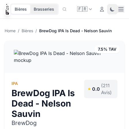
🇫🇷
Ope
Login
Toggle 
Bières
Brasseries
Home
/
Bières
/
BrewDog IPA Is Dead - Nelson Sauvin
7.5% TAV
IPA
(211
0.0
BrewDog IPA Is
Avis)
Dead - Nelson
Sauvin
BrewDog