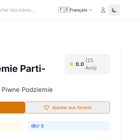
🇫🇷
Login
Toggle them
Français
(25
0.0
mie Parti-
Avis)
 Piwne Podziemie
Ajouter aux favoris
IBU: 0