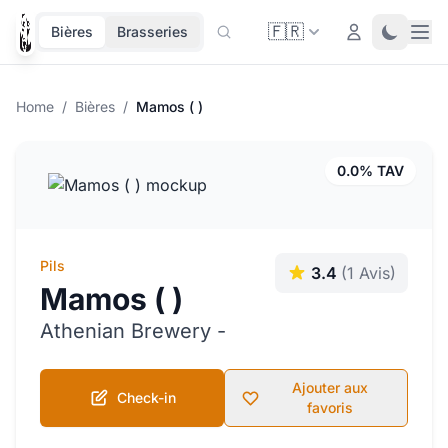
🇫🇷
Ope
Login
Toggle 
Bières
Brasseries
Home
/
Bières
/
Mamos ( )
0.0% TAV
Pils
3.4
(1 Avis)
Mamos ( )
Athenian Brewery -
Ajouter aux
Check-in
favoris