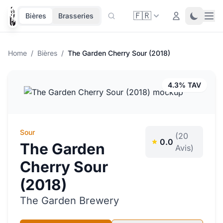
🇫🇷
Ope
Login
Toggle 
Bières
Brasseries
Home
/
Bières
/
The Garden Cherry Sour (2018)
4.3% TAV
Sour
(20
0.0
The Garden
Avis)
Cherry Sour
(2018)
The Garden Brewery