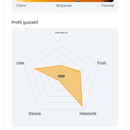
Claire
Moyenne
Foncée
Profil gustatif
Amère
Acide
Fruitée
0/10
0/10
1/10
1/10
1/10
Douce
Intensité