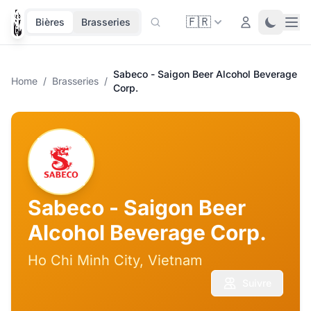
🇫🇷
Ope
Login
Toggle 
Bières
Brasseries
Sabeco - Saigon Beer Alcohol Beverage
Home
/
Brasseries
/
Corp.
Sabeco - Saigon Beer
Alcohol Beverage Corp.
Ho Chi Minh City, Vietnam
Suivre