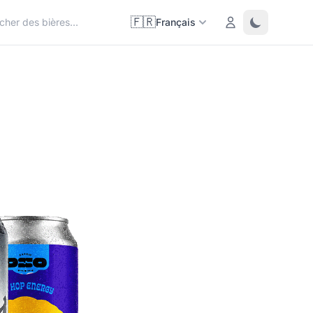
🇫🇷
Login
Toggle them
Français