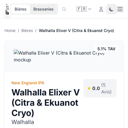
🇫🇷
Ope
Login
Toggle 
Bières
Brasseries
Home
/
Bières
/
Walhalla Elixer V (Citra & Ekuanot Cryo)
5.1% TAV
New England IPA
(5
0.0
Walhalla Elixer V
Avis)
(Citra & Ekuanot
Cryo)
Walhalla