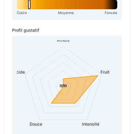
Claire
Moyenne
Foncée
Profil gustatif
Amère
Acide
Fruitée
0/10
0/10
1/10
1/10
1/10
Douce
Intensité