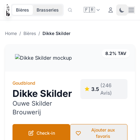
🇫🇷
Ope
Login
Toggle 
Bières
Brasseries
Home
/
Bières
/
Dikke Skilder
8.2% TAV
Goudblond
(246
3.5
Dikke Skilder
Avis)
Ouwe Skilder
Brouwerij
Ajouter aux
Check-in
favoris