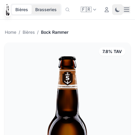
🇫🇷
Ope
Login
Toggle 
Bières
Brasseries
Home
/
Bières
/
Bock Rammer
7.8% TAV