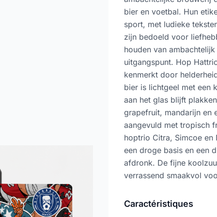
bier en voetbal. Hun eti
sport, met ludieke tekste
zijn bedoeld voor liefheb
houden van ambachtelijk 
uitgangspunt. Hop Hattric
kenmerkt door helderheid
bier is lichtgeel met een 
aan het glas blijft plakke
grapefruit, mandarijn e
aangevuld met tropisch fr
hoptrio Citra, Simcoe en
een droge basis en een du
afdronk. De fijne koolzuu
verrassend smaakvol voo
Caractéristiques