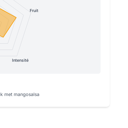
Fruitée
Intensité
eak met mangosalsa