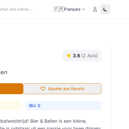
🇫🇷
Login
Toggle them
Français
3.6
(2 Avis)
len
Ajouter aux favoris
IBU: 0
balwedstrijd! Bier & Ballen is een kleine,
ie is ontstaan uit een passie voor twee dingen: