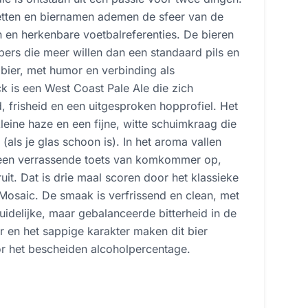
ketten en biernamen ademen de sfeer van de
n en herkenbare voetbalreferenties. De bieren
bers die meer willen dan een standaard pils en
bier, met humor en verbinding als
k is een West Coast Pale Ale die zich
, frisheid en een uitgesproken hopprofiel. Het
kleine haze en een fijne, witte schuimkraag die
n (als je glas schoon is). In het aroma vallen
n een verrassende toets van komkommer op,
uit. Dat is drie maal scoren door het klassieke
 Mosaic. De smaak is verfrissend en clean, met
idelijke, maar gebalanceerde bitterheid in de
r en het sappige karakter maken dit bier
r het bescheiden alcoholpercentage.