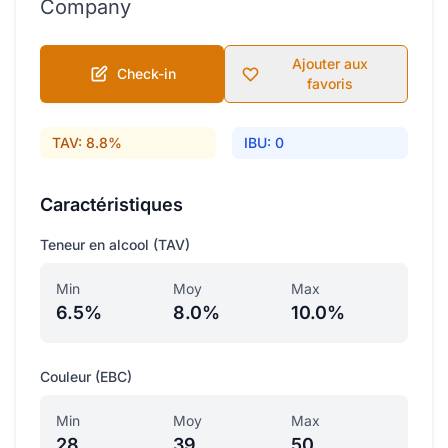
Company
Ajouter aux
Check-in
favoris
TAV: 8.8%
IBU: 0
Caractéristiques
Teneur en alcool (TAV)
Min
Moy
Max
6.5%
8.0%
10.0%
Couleur (EBC)
Min
Moy
Max
28
39
50