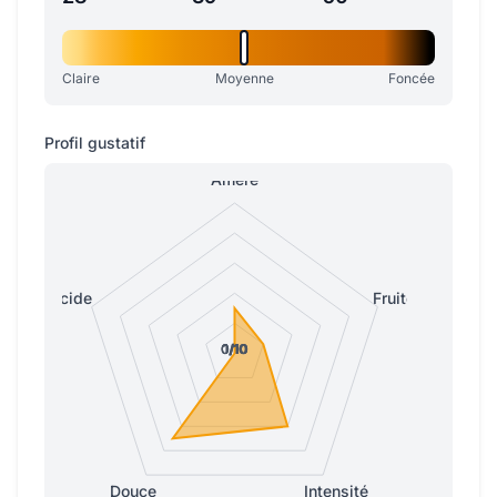
Claire
Moyenne
Foncée
Profil gustatif
Amère
Acide
Fruitée
0/10
0/10
0/10
1/10
1/10
Douce
Intensité