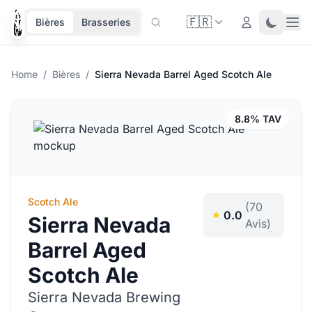
🇫🇷
Ope
Login
Toggle 
Bières
Brasseries
Home
/
Bières
/
Sierra Nevada Barrel Aged Scotch Ale
8.8% TAV
Scotch Ale
(70
0.0
Sierra Nevada
Avis)
Barrel Aged
Scotch Ale
Sierra Nevada Brewing