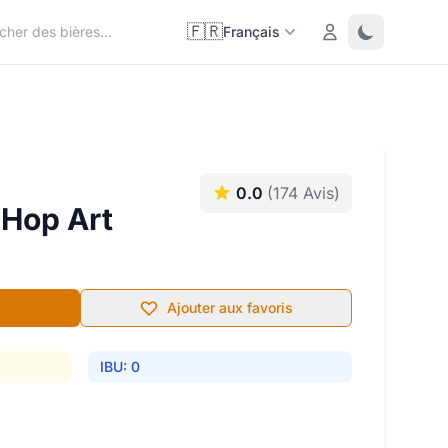
🇫🇷
Login
Toggle them
Français
0.0
(174 Avis)
 Hop Art
Ajouter aux favoris
IBU: 0